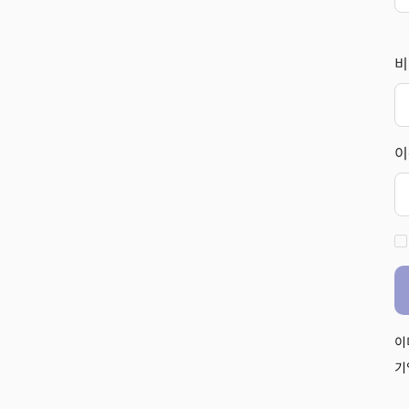
비
이
이
기