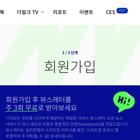
2027
이북
더밀크 TV
리포트
이벤트
CES
전체기사
K-웨이브
최신비디오
비디오
스타트업
혁신원정대
역사 및 개요
인자기(사람,돈,기술 이야기)
1 / 2 단계
필드 가이드
회원가입
크리스의 뉴욕 시그널
CES2027 with TheM
더밀크 아카데미
더웨이브/트렌드쇼
회원가입 후 뷰스레터를
밸리토크
주 3회 무료
로 받아보세요.
가치있는 정보를 신선하게 배달하는 메일링 서비스 뷰스레터. 단순 뉴스
서비스가 아닌 세상과 산업의 종합적인 관점(Viewpoints)을 전달드립니다.
뷰스레터는 실리콘밸리 스타트업 이야기를 묶은 '스타트업 포커스'를
포함하여 주 3회(월, 수, 금) 보내드립니다.