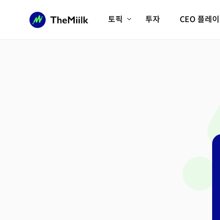
토픽
투자
CEO 플레
에이전틱AI시대
롱제비티/헬스케어
인프라/에너지
미국대전환
피지컬AI/로봇
디지털자산
AX비즈니스혁명
미래 교육/직업
전체 기사 보기