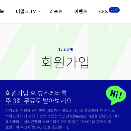
2027
이북
더밀크 TV
리포트
이벤트
CES
전체기사
K-웨이브
최신비디오
비디오
스타트업
혁신원정대
역사 및 개요
인자기(사람,돈,기술 이야기)
1 / 2 단계
필드 가이드
회원가입
크리스의 뉴욕 시그널
CES2027 with TheM
더밀크 아카데미
더웨이브/트렌드쇼
회원가입 후 뷰스레터를
밸리토크
주 3회 무료
로 받아보세요.
가치있는 정보를 신선하게 배달하는 메일링 서비스 뷰스레터. 단순 뉴스
서비스가 아닌 세상과 산업의 종합적인 관점(Viewpoints)을 전달드립니다.
뷰스레터는 실리콘밸리 스타트업 이야기를 묶은 '스타트업 포커스'를
포함하여 주 3회(월, 수, 금) 보내드립니다.