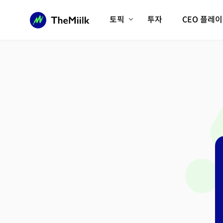
토픽
투자
CEO 플레
에이전틱AI시대
롱제비티/헬스케어
인프라/에너지
미국대전환
피지컬AI/로봇
디지털자산
AX비즈니스혁명
미래 교육/직업
전체 기사 보기