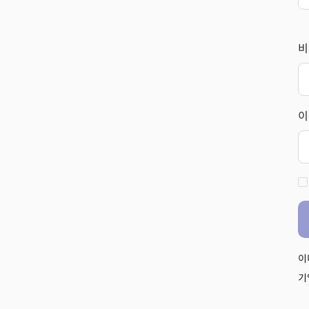
비
이
이
기