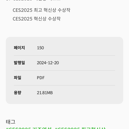
CES2025 최고 혁신상 수상작
CES2025 혁신상 수상작
페이지
150
발행일
2024-12-20
파일
PDF
용량
21.81MB
태그