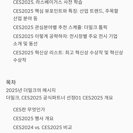
CES2025, 라스베이거스 사전 학습
CES2025 핵심 뷰포인트와 특징: 산업 트렌드, 주목할
산업 분야 등
CES2025 관심분야별 추천 스케쥴: 더밀크 톱픽
CES2025 이렇게 공략하자: 전시장별 주요 전시 기업
소개 및 동선
CES2025 혁신상 리스트: 최고 혁신상 수상작 및 혁신상
수상작
목차
2025년 더밀크의 메시지
더밀크, CES2025 공식파트너 선정01 CES2025 개요
CES란 무엇인가
CES2025 행사 개요
CES2024 vs. CES2025 비교