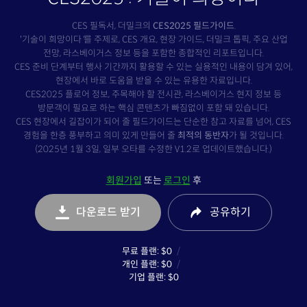
CES 필독서, 더밀크의
CES2025 필드가이드
.
'기술이 희망이다
'
를 주제로, CES 개요, 현장 가이드, 더밀크 톱픽, 주요 산업
전망, 라스베이거스 정보 등을 포함한 종합적인 리포트입니다.
CES 준비 단계부터 행사 기간까지 활용할 수 있는 실용적인 내용이 담겨 있어,
현장에서 바로 도움을 받을 수 있는 유용한 자료입니다.
CES2025 플로어 정보, 주목해야 할 전시관, 라스베이거스 현지 정보 등
방문객이 필요로 하는 핵심 콘텐츠가 빠짐없이 포함 돼 있습니다.
CES 현장에서 길잡이가 되어 줄 필드가이드는 단순한 참고 자료를 넘어, CES
경험을 한층 풍부하고 의미 있게 만들어 줄
최적의 동반자
가 될 것입니다.
(2025년 1월 3일, 일부 오타를 수정한 V1.2로 업데이트했습니다.)
회원가입
또는
로그인
후
다운로드
받기
공유
하기
무료 플랜
:
$0
개인 플랜
:
$0
기업 플랜
:
$0