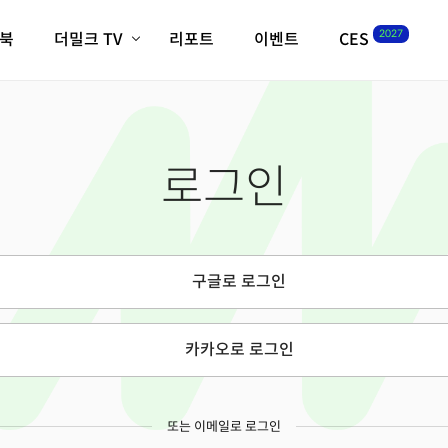
2027
이북
더밀크 TV
리포트
이벤트
CES
전체기사
K-웨이브
최신비디오
비디오
스타트업
혁신원정대
역사 및 개요
로그인
인자기(사람,돈,기술 이야기)
필드 가이드
크리스의 뉴욕 시그널
CES2027 with TheM
더밀크 아카데미
구글로 로그인
더웨이브/트렌드쇼
밸리토크
카카오로 로그인
또는 이메일로 로그인