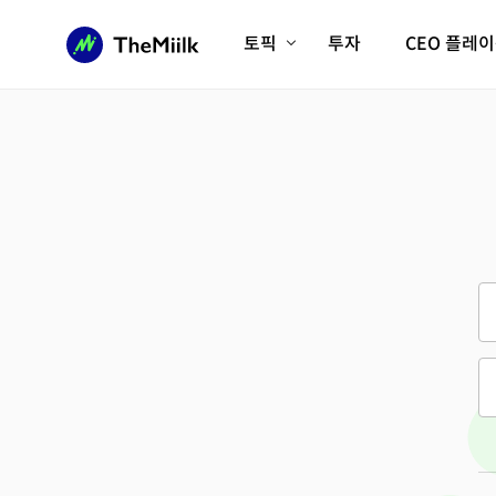
토픽
투자
CEO 플레
에이전틱AI시대
롱제비티/헬스케어
인프라/에너지
미국대전환
피지컬AI/로봇
디지털자산
AX비즈니스혁명
미래 교육/직업
전체 기사 보기