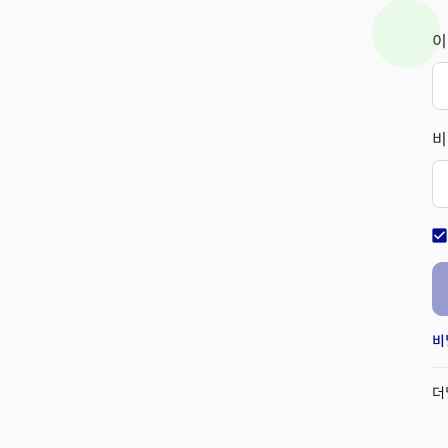
이
비
check_bo
비
더