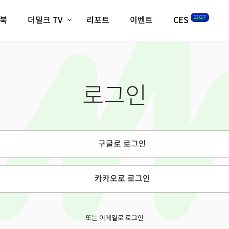
2027
이북
더밀크 TV
리포트
이벤트
CES
전체기사
K-웨이브
최신비디오
비디오
스타트업
혁신원정대
역사 및 개요
로그인
인자기(사람,돈,기술 이야기)
필드 가이드
크리스의 뉴욕 시그널
CES2027 with TheM
더밀크 아카데미
구글로 로그인
더웨이브/트렌드쇼
밸리토크
카카오로 로그인
또는 이메일로 로그인