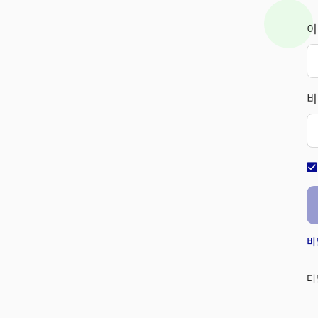
이
비
check_bo
비
더