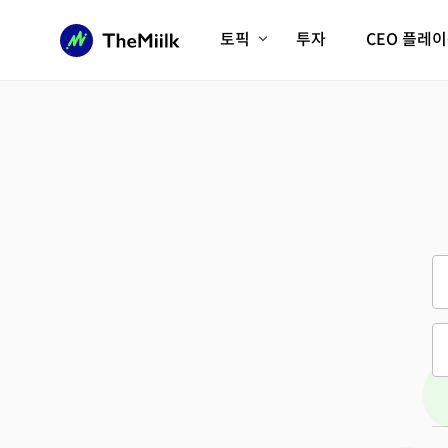
토픽
투자
CEO 플레
에이전틱AI시대
롱제비티/헬스케어
인프라/에너지
미국대전환
피지컬AI/로봇
디지털자산
AX비즈니스혁명
미래 교육/직업
전체 기사 보기