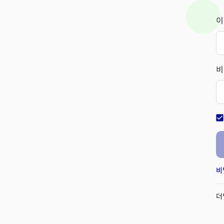
이
비
check_bo
비
더