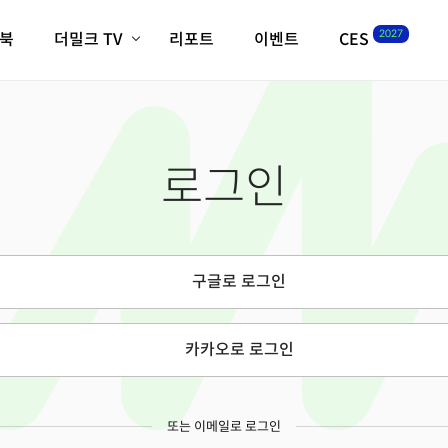
2027
이북
더밀크 TV
리포트
이벤트
CES
전체기사
K-웨이브
최신비디오
비디오
스타트업
혁신원정대
역사 및 개요
로그인
인자기(사람,돈,기술 이야기)
필드 가이드
크리스의 뉴욕 시그널
CES2027 with TheM
더밀크 아카데미
구글로 로그인
더웨이브/트렌드쇼
밸리토크
카카오로 로그인
또는 이메일로 로그인