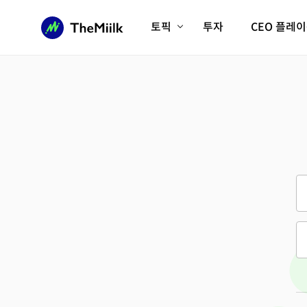
토픽
투자
CEO 플레
에이전틱AI시대
롱제비티/헬스케어
인프라/에너지
미국대전환
피지컬AI/로봇
디지털자산
AX비즈니스혁명
미래 교육/직업
전체 기사 보기