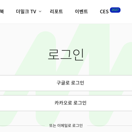
2027
이북
더밀크 TV
리포트
이벤트
CES
전체기사
K-웨이브
최신비디오
비디오
스타트업
혁신원정대
역사 및 개요
로그인
인자기(사람,돈,기술 이야기)
필드 가이드
크리스의 뉴욕 시그널
CES2027 with TheM
더밀크 아카데미
구글로 로그인
더웨이브/트렌드쇼
밸리토크
카카오로 로그인
또는 이메일로 로그인