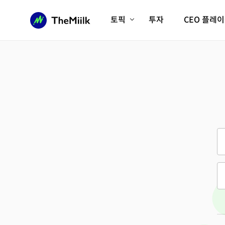
토픽
투자
CEO 플레
에이전틱AI시대
롱제비티/헬스케어
인프라/에너지
미국대전환
피지컬AI/로봇
디지털자산
AX비즈니스혁명
미래 교육/직업
전체 기사 보기