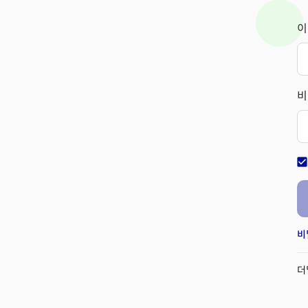
이
비
check_bo
비
더