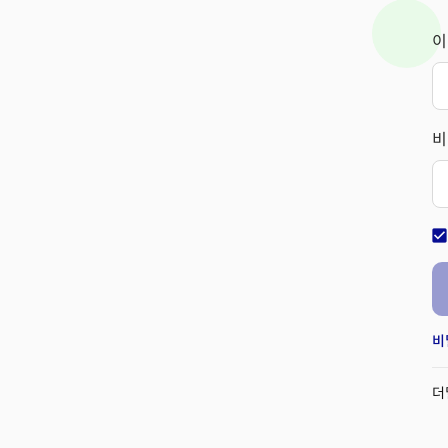
이
비
check_bo
비
더