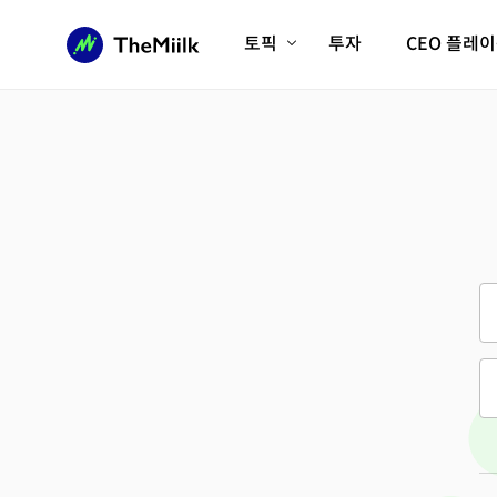
토픽
투자
CEO 플레
에이전틱AI시대
롱제비티/헬스케어
인프라/에너지
미국대전환
피지컬AI/로봇
디지털자산
AX비즈니스혁명
미래 교육/직업
전체 기사 보기