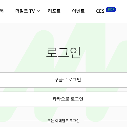
2027
이북
더밀크 TV
리포트
이벤트
CES
전체기사
K-웨이브
최신비디오
비디오
스타트업
혁신원정대
역사 및 개요
로그인
인자기(사람,돈,기술 이야기)
필드 가이드
크리스의 뉴욕 시그널
CES2027 with TheM
더밀크 아카데미
구글로 로그인
더웨이브/트렌드쇼
밸리토크
카카오로 로그인
또는 이메일로 로그인