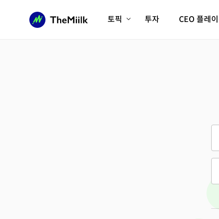
토픽
투자
CEO 플레
에이전틱AI시대
롱제비티/헬스케어
인프라/에너지
미국대전환
피지컬AI/로봇
디지털자산
AX비즈니스혁명
미래 교육/직업
전체 기사 보기