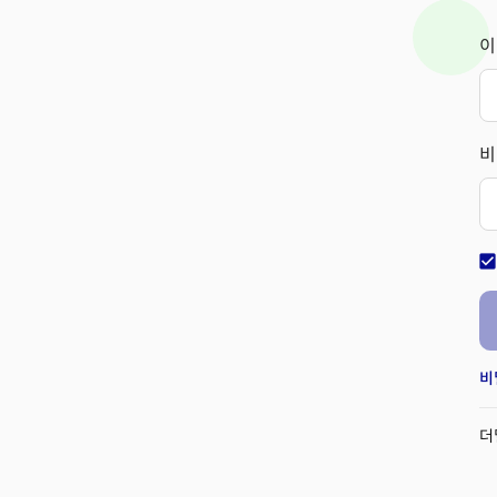
이
비
check_bo
비
더