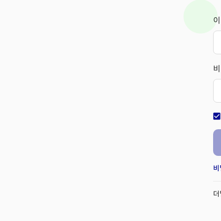
이
비
check_bo
비
더