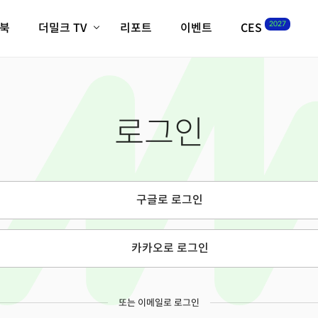
2027
이북
더밀크 TV
리포트
이벤트
CES
전체기사
K-웨이브
최신비디오
비디오
스타트업
혁신원정대
역사 및 개요
로그인
인자기(사람,돈,기술 이야기)
필드 가이드
크리스의 뉴욕 시그널
CES2027 with TheM
더밀크 아카데미
구글로 로그인
더웨이브/트렌드쇼
밸리토크
카카오로 로그인
또는 이메일로 로그인