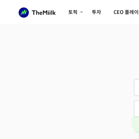
토픽
투자
CEO 플레
에이전틱AI시대
롱제비티/헬스케어
인프라/에너지
미국대전환
피지컬AI/로봇
디지털자산
AX비즈니스혁명
미래 교육/직업
전체 기사 보기