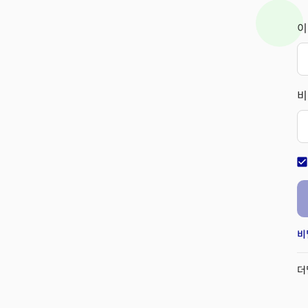
이
비
check_bo
비
더