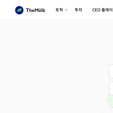
토픽
투자
CEO 플레
에이전틱AI시대
롱제비티/헬스케어
인프라/에너지
미국대전환
피지컬AI/로봇
디지털자산
AX비즈니스혁명
미래 교육/직업
전체 기사 보기