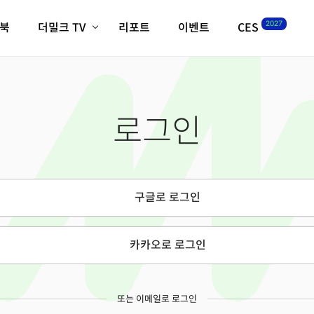
2027
이북
더밀크 TV
리포트
이벤트
CES
전체기사
K-웨이브
최신비디오
비디오
스타트업
혁신원정대
역사 및 개요
로그인
인자기(사람,돈,기술 이야기)
필드 가이드
크리스의 뉴욕 시그널
CES2027 with TheM
더밀크 아카데미
구글로 로그인
더웨이브/트렌드쇼
밸리토크
카카오로 로그인
또는 이메일로 로그인