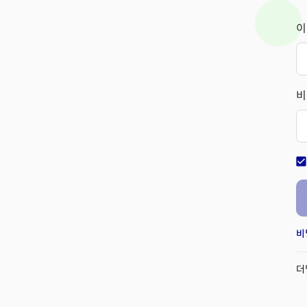
이
비
check_bo
비
더