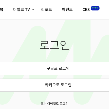
2027
이북
더밀크 TV
리포트
이벤트
CES
전체기사
K-웨이브
최신비디오
비디오
스타트업
혁신원정대
역사 및 개요
로그인
인자기(사람,돈,기술 이야기)
필드 가이드
크리스의 뉴욕 시그널
CES2027 with TheM
더밀크 아카데미
구글로 로그인
더웨이브/트렌드쇼
밸리토크
카카오로 로그인
또는 이메일로 로그인