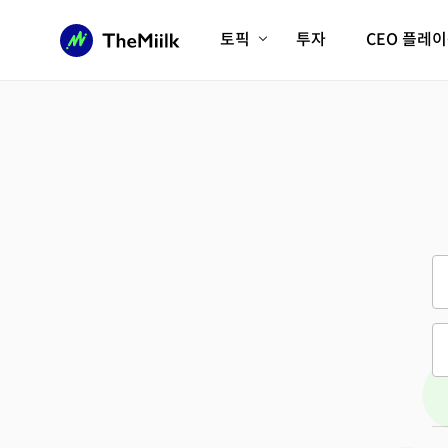
토픽
투자
CEO 플레
에이전틱AI시대
롱제비티/헬스케어
인프라/에너지
미국대전환
피지컬AI/로봇
디지털자산
AX비즈니스혁명
미래 교육/직업
전체 기사 보기