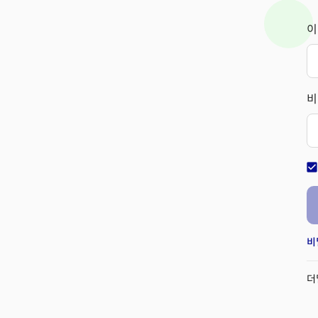
이
비
check_bo
비
더