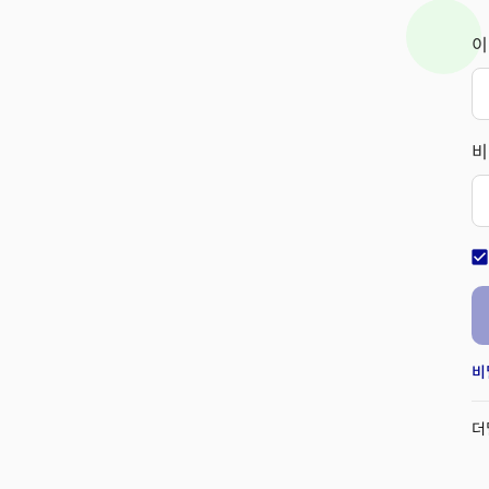
이
비
check_bo
비
더