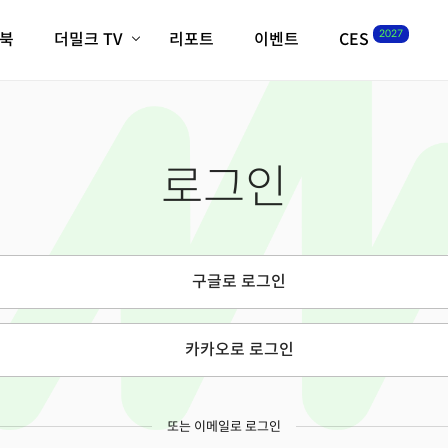
2027
이북
더밀크 TV
리포트
이벤트
CES
전체기사
K-웨이브
최신비디오
비디오
스타트업
혁신원정대
역사 및 개요
로그인
인자기(사람,돈,기술 이야기)
필드 가이드
크리스의 뉴욕 시그널
CES2027 with TheM
더밀크 아카데미
구글로 로그인
더웨이브/트렌드쇼
밸리토크
카카오로 로그인
또는 이메일로 로그인