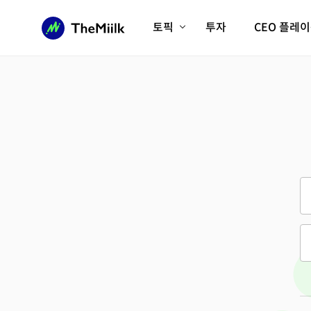
토픽
투자
CEO 플레
에이전틱AI시대
롱제비티/헬스케어
인프라/에너지
미국대전환
피지컬AI/로봇
디지털자산
AX비즈니스혁명
미래 교육/직업
전체 기사 보기