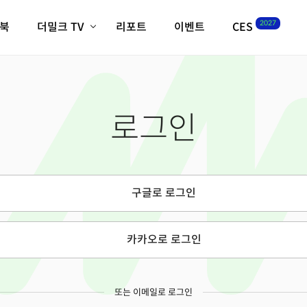
2027
이북
더밀크 TV
리포트
이벤트
CES
전체기사
K-웨이브
최신비디오
비디오
스타트업
혁신원정대
역사 및 개요
로그인
인자기(사람,돈,기술 이야기)
필드 가이드
크리스의 뉴욕 시그널
CES2027 with TheM
더밀크 아카데미
구글로 로그인
더웨이브/트렌드쇼
밸리토크
카카오로 로그인
또는 이메일로 로그인