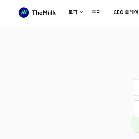
토픽
투자
CEO 플레
에이전틱AI시대
롱제비티/헬스케어
인프라/에너지
미국대전환
피지컬AI/로봇
디지털자산
AX비즈니스혁명
미래 교육/직업
전체 기사 보기