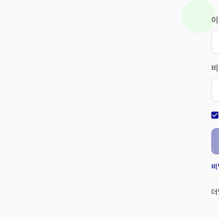
이
비
check_bo
비
더