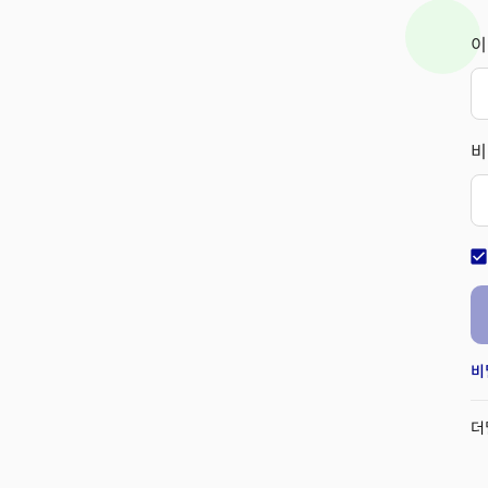
이
비
check_bo
비
더