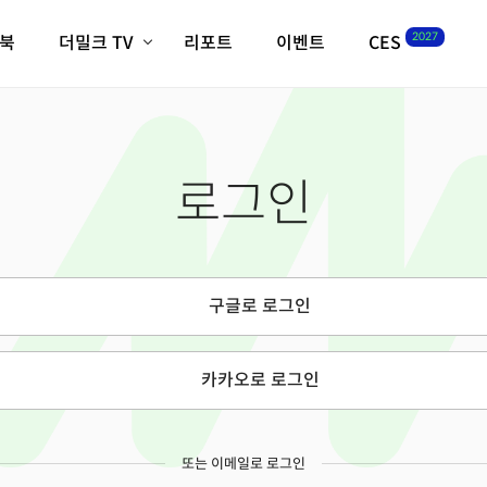
2027
이북
더밀크 TV
리포트
이벤트
CES
전체기사
K-웨이브
최신비디오
비디오
스타트업
혁신원정대
역사 및 개요
로그인
인자기(사람,돈,기술 이야기)
필드 가이드
크리스의 뉴욕 시그널
CES2027 with TheM
더밀크 아카데미
구글로 로그인
더웨이브/트렌드쇼
밸리토크
카카오로 로그인
또는 이메일로 로그인