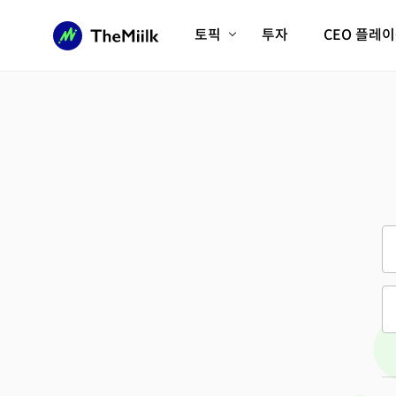
토픽
투자
CEO 플레
에이전틱AI시대
롱제비티/헬스케어
인프라/에너지
미국대전환
피지컬AI/로봇
디지털자산
AX비즈니스혁명
미래 교육/직업
전체 기사 보기