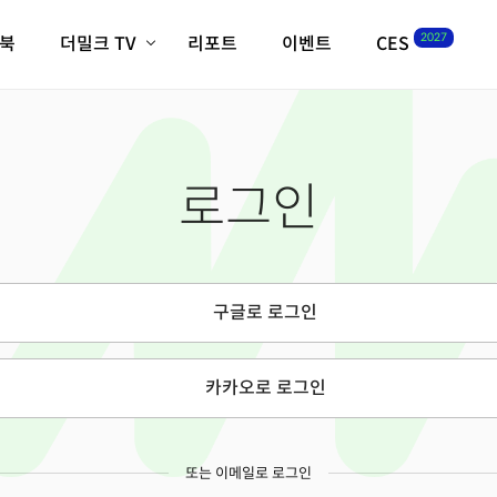
2027
이북
더밀크 TV
리포트
이벤트
CES
전체기사
K-웨이브
최신비디오
비디오
스타트업
혁신원정대
역사 및 개요
로그인
인자기(사람,돈,기술 이야기)
필드 가이드
크리스의 뉴욕 시그널
CES2027 with TheM
더밀크 아카데미
구글로 로그인
더웨이브/트렌드쇼
밸리토크
카카오로 로그인
또는 이메일로 로그인