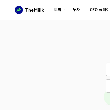
토픽
투자
CEO 플레
에이전틱AI시대
롱제비티/헬스케어
인프라/에너지
미국대전환
피지컬AI/로봇
디지털자산
AX비즈니스혁명
미래 교육/직업
전체 기사 보기