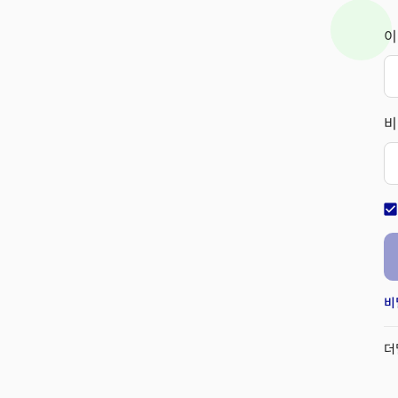
이
비
check_bo
비
더