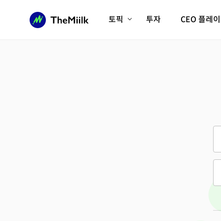
토픽
투자
CEO 플레
에이전틱AI시대
롱제비티/헬스케어
인프라/에너지
미국대전환
피지컬AI/로봇
디지털자산
AX비즈니스혁명
미래 교육/직업
전체 기사 보기