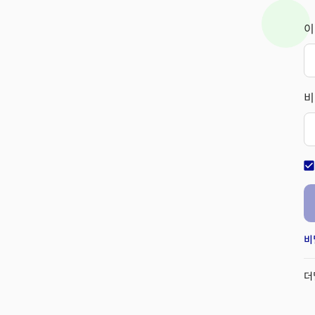
이
비
check_bo
비
더