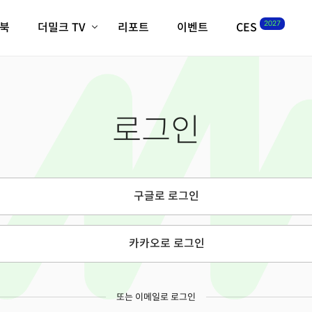
2027
이북
더밀크 TV
리포트
이벤트
CES
전체기사
K-웨이브
최신비디오
비디오
스타트업
혁신원정대
역사 및 개요
로그인
인자기(사람,돈,기술 이야기)
필드 가이드
크리스의 뉴욕 시그널
CES2027 with TheM
더밀크 아카데미
구글로 로그인
더웨이브/트렌드쇼
밸리토크
카카오로 로그인
또는 이메일로 로그인