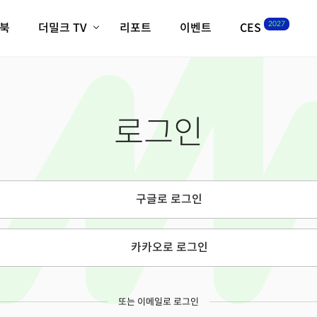
2027
이북
더밀크 TV
리포트
이벤트
CES
전체기사
K-웨이브
최신비디오
비디오
스타트업
혁신원정대
역사 및 개요
로그인
인자기(사람,돈,기술 이야기)
필드 가이드
크리스의 뉴욕 시그널
CES2027 with TheM
더밀크 아카데미
구글로 로그인
더웨이브/트렌드쇼
밸리토크
카카오로 로그인
또는 이메일로 로그인