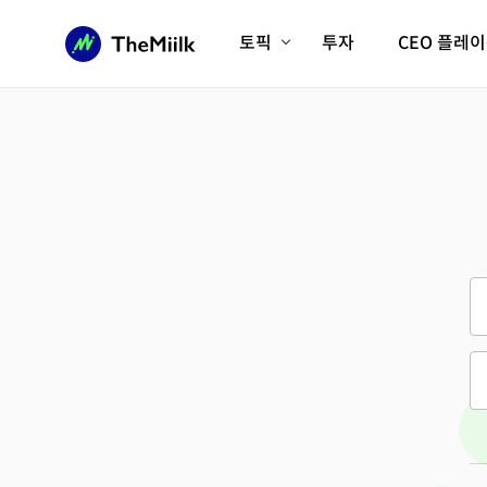
토픽
투자
CEO 플레
에이전틱AI시대
롱제비티/헬스케어
인프라/에너지
미국대전환
피지컬AI/로봇
디지털자산
AX비즈니스혁명
미래 교육/직업
전체 기사 보기