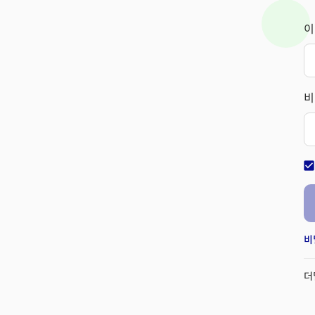
이
비
check_bo
비
더