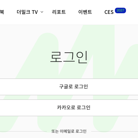
2027
이북
더밀크 TV
리포트
이벤트
CES
전체기사
K-웨이브
최신비디오
비디오
스타트업
혁신원정대
역사 및 개요
로그인
인자기(사람,돈,기술 이야기)
필드 가이드
크리스의 뉴욕 시그널
CES2027 with TheM
더밀크 아카데미
구글로 로그인
더웨이브/트렌드쇼
밸리토크
카카오로 로그인
또는 이메일로 로그인