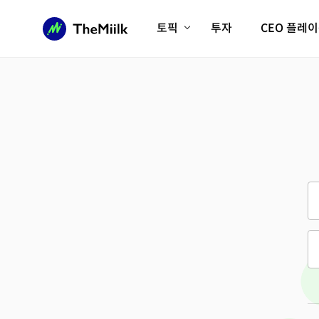
토픽
투자
CEO 플레
에이전틱AI시대
롱제비티/헬스케어
인프라/에너지
미국대전환
피지컬AI/로봇
디지털자산
AX비즈니스혁명
미래 교육/직업
전체 기사 보기