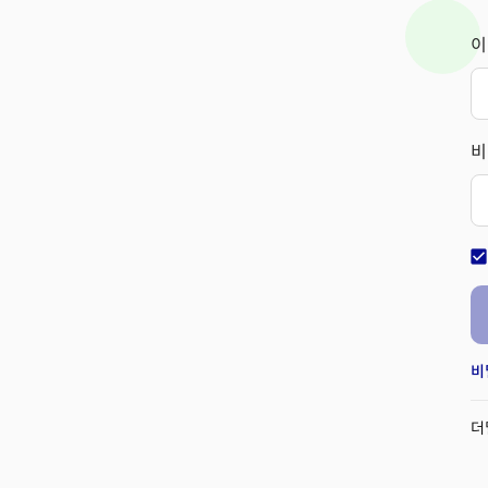
이
비
check_bo
비
더