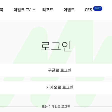
2027
이북
더밀크 TV
리포트
이벤트
CES
전체기사
K-웨이브
최신비디오
비디오
스타트업
혁신원정대
역사 및 개요
로그인
인자기(사람,돈,기술 이야기)
필드 가이드
크리스의 뉴욕 시그널
CES2027 with TheM
더밀크 아카데미
구글로 로그인
더웨이브/트렌드쇼
밸리토크
카카오로 로그인
또는 이메일로 로그인