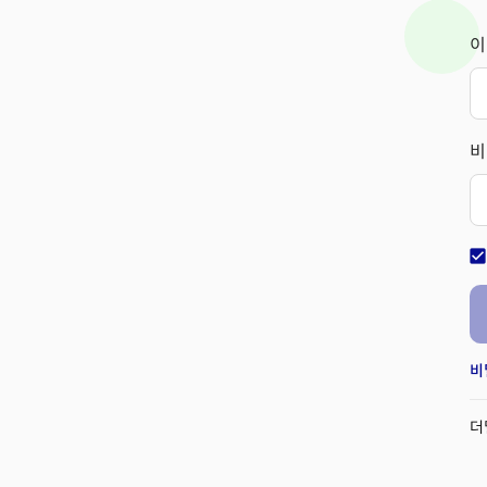
이
비
check_bo
비
더