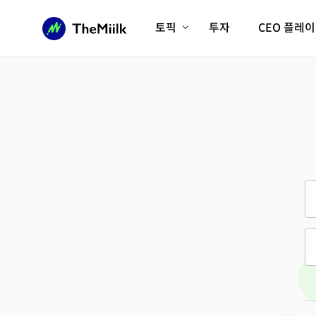
토픽
투자
CEO 플레
에이전틱AI시대
롱제비티/헬스케어
인프라/에너지
미국대전환
피지컬AI/로봇
디지털자산
AX비즈니스혁명
미래 교육/직업
전체 기사 보기