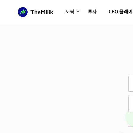
토픽
투자
CEO 플레
에이전틱AI시대
롱제비티/헬스케어
인프라/에너지
미국대전환
피지컬AI/로봇
디지털자산
AX비즈니스혁명
미래 교육/직업
전체 기사 보기