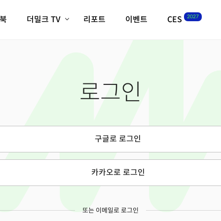
2027
이북
더밀크 TV
리포트
이벤트
CES
전체기사
K-웨이브
최신비디오
비디오
스타트업
혁신원정대
역사 및 개요
로그인
인자기(사람,돈,기술 이야기)
필드 가이드
크리스의 뉴욕 시그널
CES2027 with TheM
더밀크 아카데미
구글로 로그인
더웨이브/트렌드쇼
밸리토크
카카오로 로그인
또는 이메일로 로그인