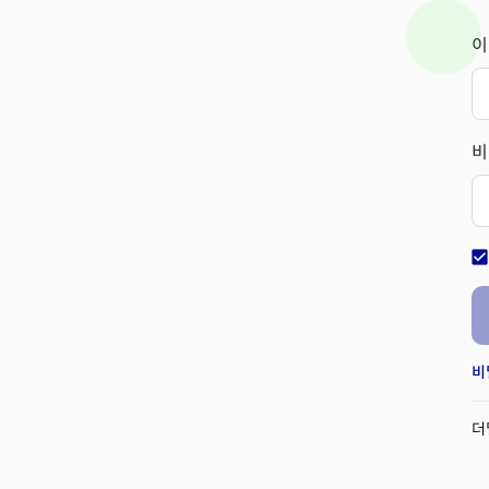
이
비
check_bo
비
더