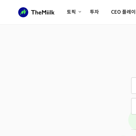
토픽
투자
CEO 플레
에이전틱AI시대
롱제비티/헬스케어
인프라/에너지
미국대전환
피지컬AI/로봇
디지털자산
AX비즈니스혁명
미래 교육/직업
전체 기사 보기