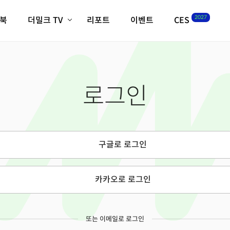
2027
이북
더밀크 TV
리포트
이벤트
CES
전체기사
K-웨이브
최신비디오
비디오
스타트업
혁신원정대
역사 및 개요
로그인
인자기(사람,돈,기술 이야기)
필드 가이드
크리스의 뉴욕 시그널
CES2027 with TheM
더밀크 아카데미
구글로 로그인
더웨이브/트렌드쇼
밸리토크
카카오로 로그인
또는 이메일로 로그인