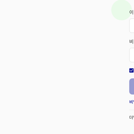
이
비
check_bo
비
더