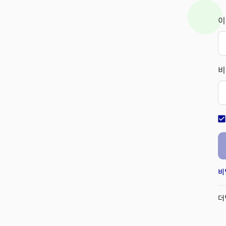
이
비
check_bo
비
더