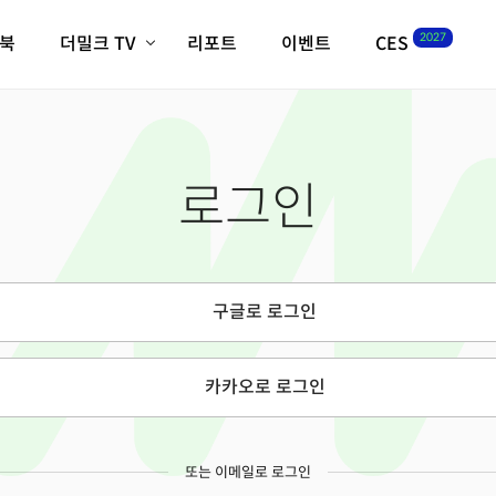
2027
이북
더밀크 TV
리포트
이벤트
CES
전체기사
K-웨이브
최신비디오
비디오
스타트업
혁신원정대
역사 및 개요
로그인
인자기(사람,돈,기술 이야기)
필드 가이드
크리스의 뉴욕 시그널
CES2027 with TheM
더밀크 아카데미
구글로 로그인
더웨이브/트렌드쇼
밸리토크
카카오로 로그인
또는 이메일로 로그인