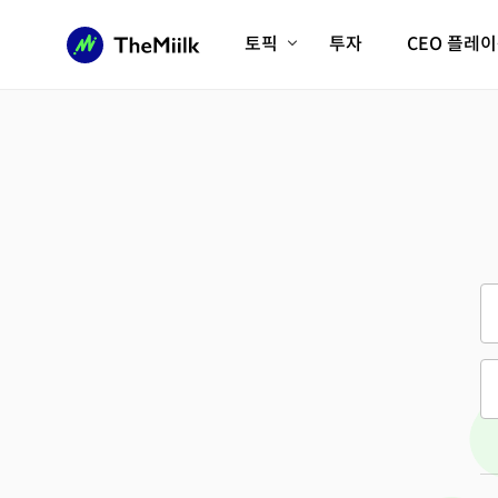
토픽
투자
CEO 플레
에이전틱AI시대
롱제비티/헬스케어
인프라/에너지
미국대전환
피지컬AI/로봇
디지털자산
AX비즈니스혁명
미래 교육/직업
전체 기사 보기