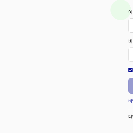
이
비
check_bo
비
더