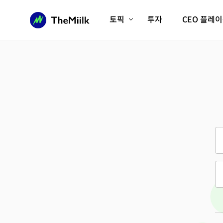
토픽
투자
CEO 플레
에이전틱AI시대
롱제비티/헬스케어
인프라/에너지
미국대전환
피지컬AI/로봇
디지털자산
AX비즈니스혁명
미래 교육/직업
전체 기사 보기