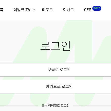
2027
이북
더밀크 TV
리포트
이벤트
CES
전체기사
K-웨이브
최신비디오
비디오
스타트업
혁신원정대
역사 및 개요
로그인
인자기(사람,돈,기술 이야기)
필드 가이드
크리스의 뉴욕 시그널
CES2027 with TheM
더밀크 아카데미
구글로 로그인
더웨이브/트렌드쇼
밸리토크
카카오로 로그인
또는 이메일로 로그인