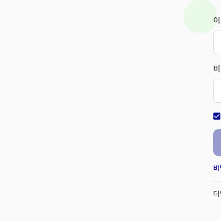
이
비
check_bo
비
더