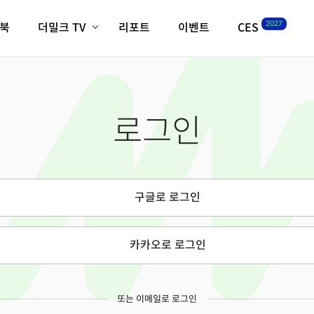
2027
이북
더밀크 TV
리포트
이벤트
CES
전체기사
K-웨이브
최신비디오
비디오
스타트업
혁신원정대
역사 및 개요
로그인
인자기(사람,돈,기술 이야기)
필드 가이드
크리스의 뉴욕 시그널
CES2027 with TheM
더밀크 아카데미
구글로 로그인
더웨이브/트렌드쇼
밸리토크
카카오로 로그인
또는 이메일로 로그인