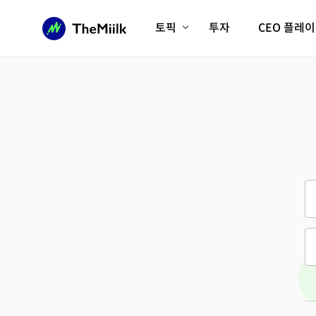
토픽
투자
CEO 플레
에이전틱AI시대
롱제비티/헬스케어
인프라/에너지
미국대전환
피지컬AI/로봇
디지털자산
AX비즈니스혁명
미래 교육/직업
전체 기사 보기