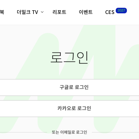
2027
이북
더밀크 TV
리포트
이벤트
CES
전체기사
K-웨이브
최신비디오
비디오
스타트업
혁신원정대
역사 및 개요
로그인
인자기(사람,돈,기술 이야기)
필드 가이드
크리스의 뉴욕 시그널
CES2027 with TheM
더밀크 아카데미
구글로 로그인
더웨이브/트렌드쇼
밸리토크
카카오로 로그인
또는 이메일로 로그인