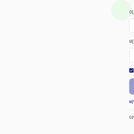
이
비
check_bo
비
더