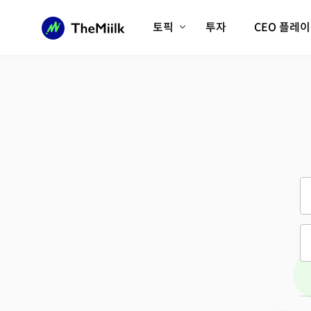
토픽
투자
CEO 플레
에이전틱AI시대
롱제비티/헬스케어
인프라/에너지
미국대전환
피지컬AI/로봇
디지털자산
AX비즈니스혁명
미래 교육/직업
전체 기사 보기