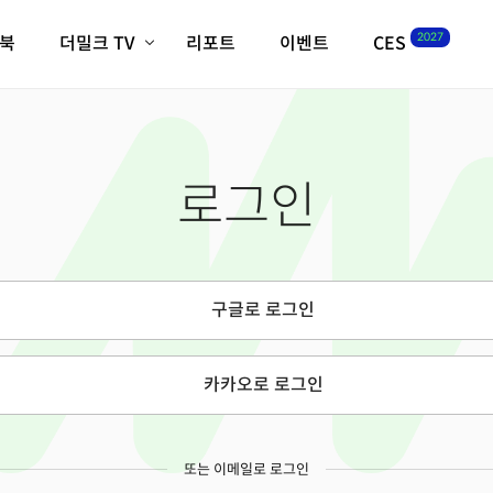
2027
이북
더밀크 TV
리포트
이벤트
CES
전체기사
K-웨이브
최신비디오
비디오
스타트업
혁신원정대
역사 및 개요
로그인
인자기(사람,돈,기술 이야기)
필드 가이드
크리스의 뉴욕 시그널
CES2027 with TheM
더밀크 아카데미
구글로 로그인
더웨이브/트렌드쇼
밸리토크
카카오로 로그인
또는 이메일로 로그인