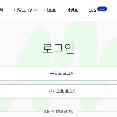
2027
이북
더밀크 TV
리포트
이벤트
CES
전체기사
K-웨이브
최신비디오
비디오
스타트업
혁신원정대
역사 및 개요
로그인
인자기(사람,돈,기술 이야기)
필드 가이드
크리스의 뉴욕 시그널
CES2027 with TheM
더밀크 아카데미
구글로 로그인
더웨이브/트렌드쇼
밸리토크
카카오로 로그인
또는 이메일로 로그인