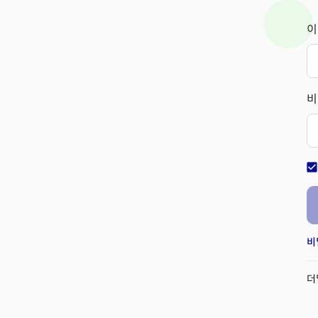
이
비
check_bo
비
더