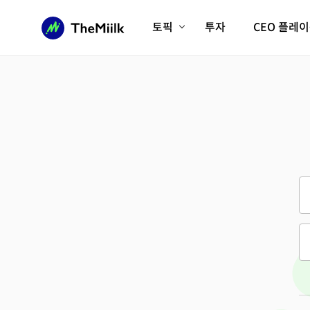
토픽
투자
CEO 플레
에이전틱AI시대
롱제비티/헬스케어
인프라/에너지
미국대전환
피지컬AI/로봇
디지털자산
AX비즈니스혁명
미래 교육/직업
전체 기사 보기