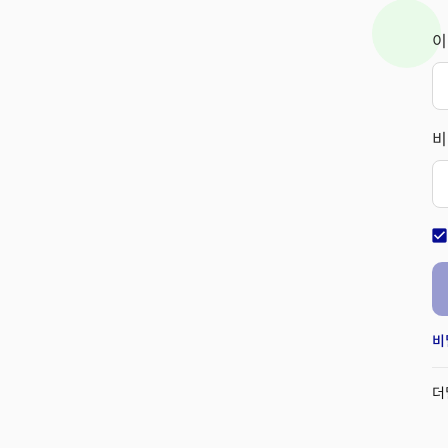
이
비
check_bo
비
더