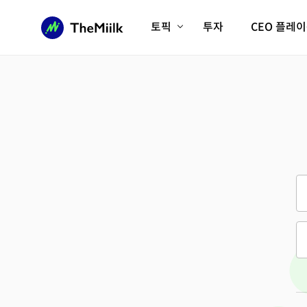
토픽
투자
CEO 플레
에이전틱AI시대
롱제비티/헬스케어
인프라/에너지
미국대전환
피지컬AI/로봇
디지털자산
AX비즈니스혁명
미래 교육/직업
전체 기사 보기