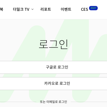
2027
이북
더밀크 TV
리포트
이벤트
CES
전체기사
K-웨이브
최신비디오
비디오
스타트업
혁신원정대
역사 및 개요
로그인
인자기(사람,돈,기술 이야기)
필드 가이드
크리스의 뉴욕 시그널
CES2027 with TheM
더밀크 아카데미
구글로 로그인
더웨이브/트렌드쇼
밸리토크
카카오로 로그인
또는 이메일로 로그인