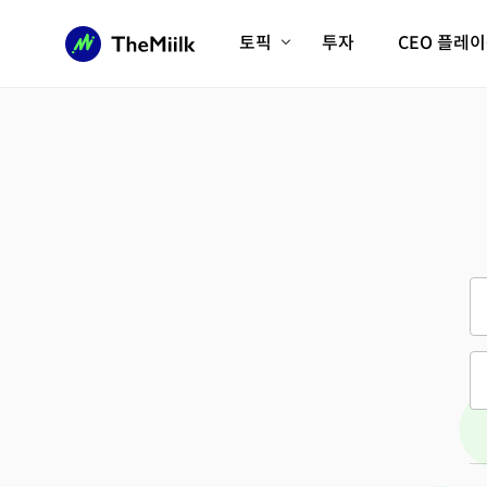
토픽
투자
CEO 플레
에이전틱AI시대
롱제비티/헬스케어
인프라/에너지
미국대전환
피지컬AI/로봇
디지털자산
AX비즈니스혁명
미래 교육/직업
전체 기사 보기