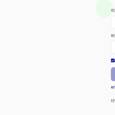
이
비
check_bo
비
더