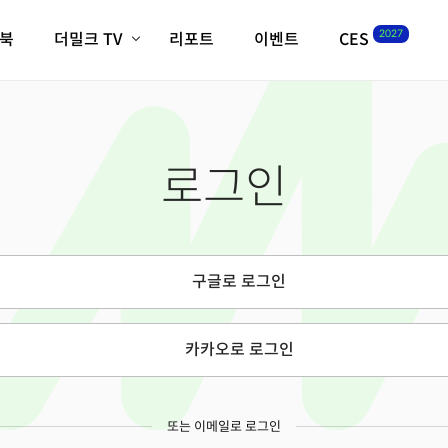
2027
이북
더밀크 TV
리포트
이벤트
CES
전체기사
K-웨이브
최신비디오
비디오
스타트업
혁신원정대
역사 및 개요
로그인
인자기(사람,돈,기술 이야기)
필드 가이드
크리스의 뉴욕 시그널
CES2027 with TheM
더밀크 아카데미
구글로 로그인
더웨이브/트렌드쇼
밸리토크
카카오로 로그인
또는 이메일로 로그인