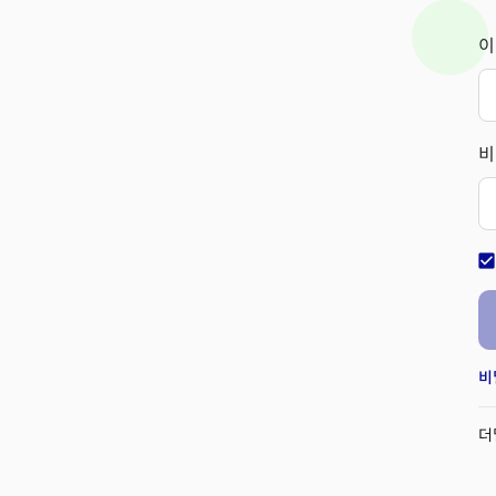
이
비
check_bo
비
더