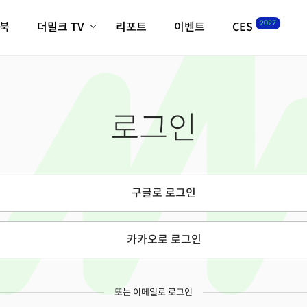
2027
이북
더밀크 TV
리포트
이벤트
CES
전체기사
K-웨이브
최신비디오
비디오
스타트업
혁신원정대
역사 및 개요
로그인
인자기(사람,돈,기술 이야기)
필드 가이드
크리스의 뉴욕 시그널
CES2027 with TheM
더밀크 아카데미
구글로 로그인
더웨이브/트렌드쇼
밸리토크
카카오로 로그인
또는 이메일로 로그인