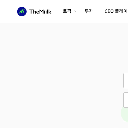
토픽
투자
CEO 플레
에이전틱AI시대
롱제비티/헬스케어
인프라/에너지
미국대전환
피지컬AI/로봇
디지털자산
AX비즈니스혁명
미래 교육/직업
전체 기사 보기