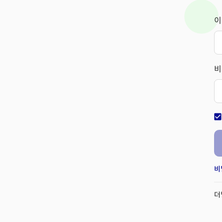
이
비
check_bo
비
더