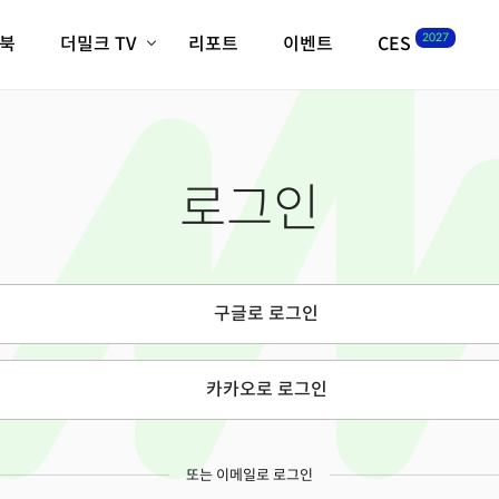
2027
이북
더밀크 TV
리포트
이벤트
CES
전체기사
K-웨이브
최신비디오
비디오
스타트업
혁신원정대
역사 및 개요
로그인
인자기(사람,돈,기술 이야기)
필드 가이드
크리스의 뉴욕 시그널
CES2027 with TheM
더밀크 아카데미
구글로 로그인
더웨이브/트렌드쇼
밸리토크
카카오로 로그인
또는 이메일로 로그인