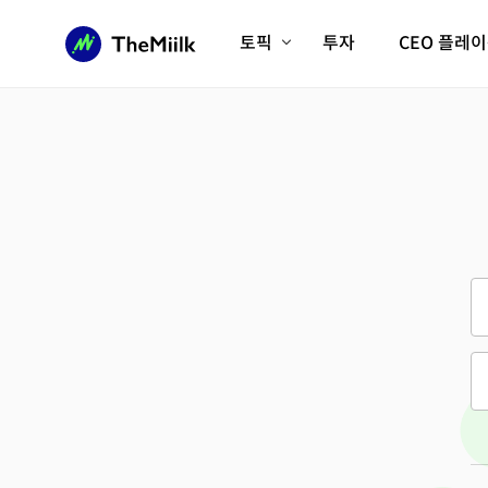
토픽
투자
CEO 플레
에이전틱AI시대
롱제비티/헬스케어
인프라/에너지
미국대전환
피지컬AI/로봇
디지털자산
AX비즈니스혁명
미래 교육/직업
전체 기사 보기