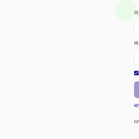
이
비
check_bo
비
더