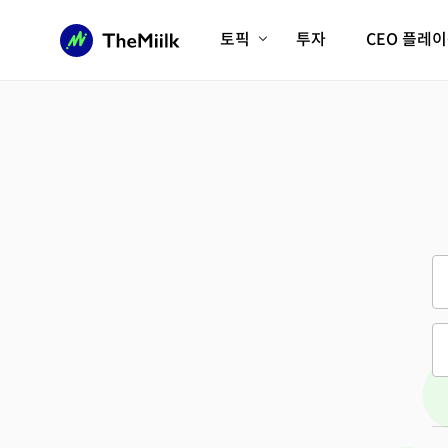
토픽
투자
CEO 플레
에이전틱AI시대
롱제비티/헬스케어
인프라/에너지
미국대전환
피지컬AI/로봇
디지털자산
AX비즈니스혁명
미래 교육/직업
전체 기사 보기