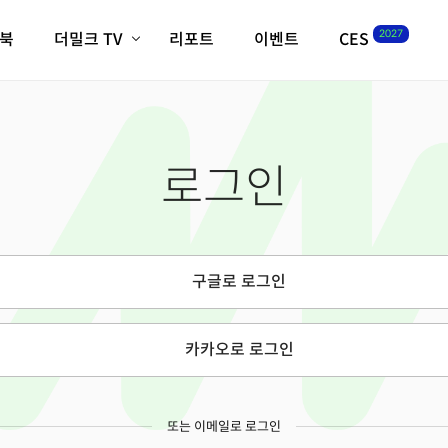
2027
이북
더밀크 TV
리포트
이벤트
CES
전체기사
K-웨이브
최신비디오
비디오
스타트업
혁신원정대
역사 및 개요
로그인
인자기(사람,돈,기술 이야기)
필드 가이드
크리스의 뉴욕 시그널
CES2027 with TheM
더밀크 아카데미
구글로 로그인
더웨이브/트렌드쇼
밸리토크
카카오로 로그인
또는 이메일로 로그인