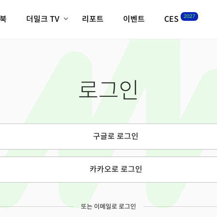
2027
이북
더밀크 TV
리포트
이벤트
CES
전체기사
K-웨이브
최신비디오
비디오
스타트업
혁신원정대
역사 및 개요
로그인
인자기(사람,돈,기술 이야기)
필드 가이드
크리스의 뉴욕 시그널
CES2027 with TheM
더밀크 아카데미
구글로 로그인
더웨이브/트렌드쇼
밸리토크
카카오로 로그인
또는 이메일로 로그인