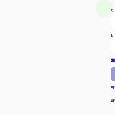
이
비
check_bo
비
더