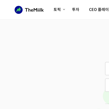
토픽
투자
CEO 플레
에이전틱AI시대
롱제비티/헬스케어
인프라/에너지
미국대전환
피지컬AI/로봇
디지털자산
AX비즈니스혁명
미래 교육/직업
전체 기사 보기