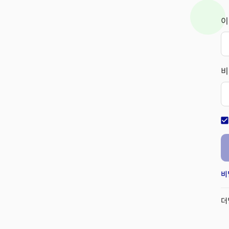
이
비
check_bo
비
더