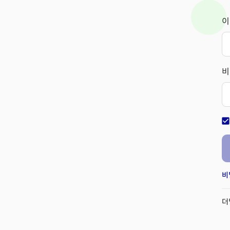
이
비
check_bo
비
더