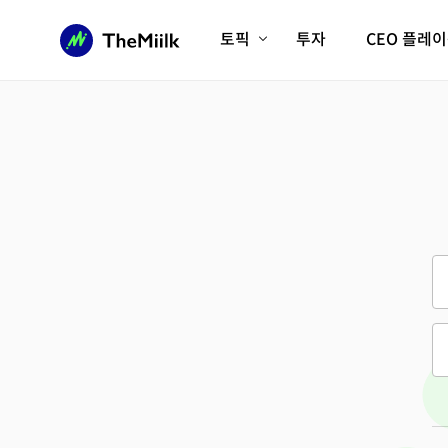
토픽
투자
CEO 플레
에이전틱AI시대
롱제비티/헬스케어
인프라/에너지
미국대전환
피지컬AI/로봇
디지털자산
AX비즈니스혁명
미래 교육/직업
전체 기사 보기