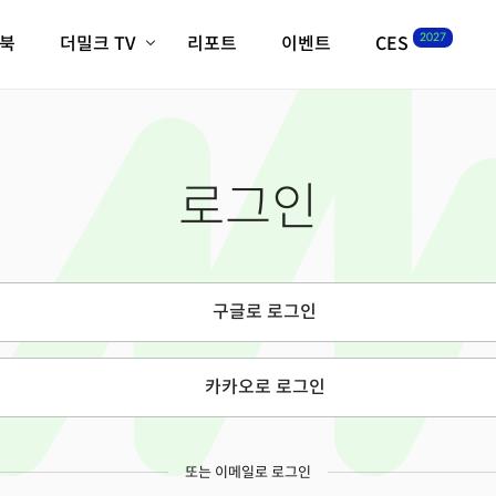
2027
이북
더밀크 TV
리포트
이벤트
CES
전체기사
K-웨이브
최신비디오
비디오
스타트업
혁신원정대
역사 및 개요
로그인
인자기(사람,돈,기술 이야기)
필드 가이드
크리스의 뉴욕 시그널
CES2027 with TheM
더밀크 아카데미
구글로 로그인
더웨이브/트렌드쇼
밸리토크
카카오로 로그인
또는 이메일로 로그인