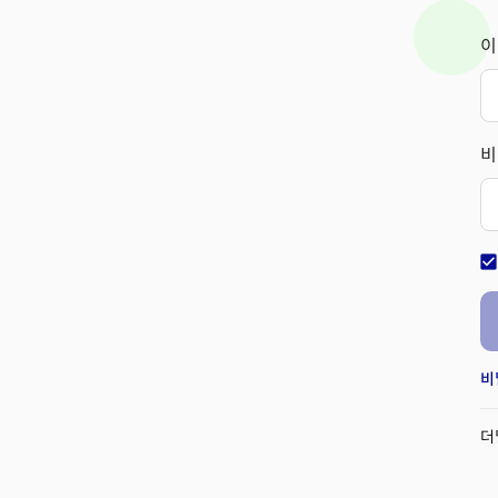
이
비
check_bo
비
더