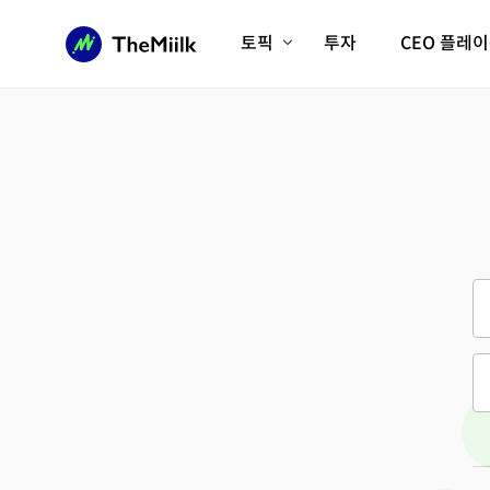
토픽
투자
CEO 플레
에이전틱AI시대
롱제비티/헬스케어
인프라/에너지
미국대전환
피지컬AI/로봇
디지털자산
AX비즈니스혁명
미래 교육/직업
전체 기사 보기