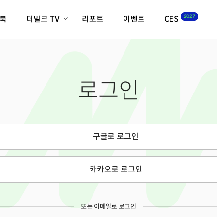
2027
이북
더밀크 TV
리포트
이벤트
CES
전체기사
K-웨이브
최신비디오
비디오
스타트업
혁신원정대
역사 및 개요
로그인
인자기(사람,돈,기술 이야기)
필드 가이드
크리스의 뉴욕 시그널
CES2027 with TheM
더밀크 아카데미
구글로 로그인
더웨이브/트렌드쇼
밸리토크
카카오로 로그인
또는 이메일로 로그인