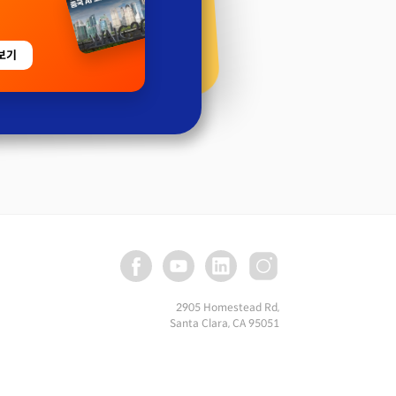
보기
2905 Homestead Rd,
Santa Clara, CA 95051