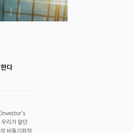
악한다
vestor's
실 우리가 알던
장의 비둘기파적