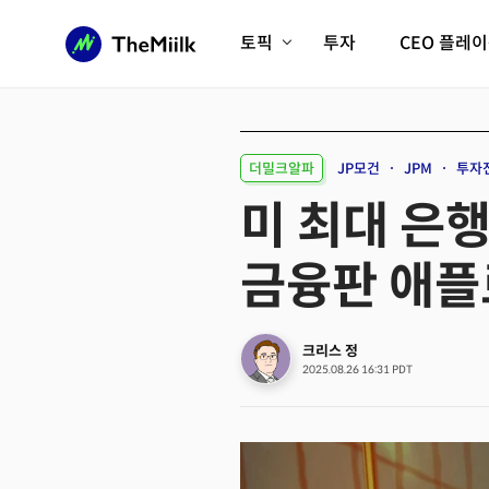
토픽
투자
CEO 플레
에이전틱AI시대
롱제비티/헬스케어
인프라/에너지
미국대전환
더밀크알파
JP모건
JPM
투자
피지컬AI/로봇
디지털자산
미 최대 은행
AX비즈니스혁명
미래 교육/직업
금융판 애플
전체 기사 보기
크리스 정
2025.08.26 16:31 PDT