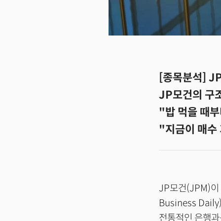
[종목분석] J
JP모건의 구
"밥 먹을 때
"지금이 매수 
JP모건(JPM)이
Business D
전통적인 은행과는