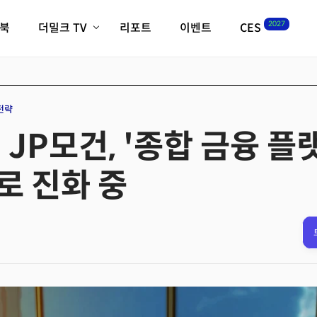
2027
이북
더밀크 TV
리포트
이벤트
CES
전체기사
K-웨이브
최신비디오
비디오
스타트업
혁신원정대
역사 및 개요
전략
인자기(사람,돈,기술 이야기)
 JP모건, '종합 금융 
필드 가이드
크리스의 뉴욕 시그널
CES2027 with TheM
로 진화 중
더밀크 아카데미
더웨이브/트렌드쇼
밸리토크