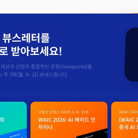
 뷰스레터를
로 받아보세요!
세상과 산업의 종합적인 관점(Viewpoints)을
주 3회(월, 수, 금) 보내드립니다.
더밀크 인뎁스 리포트 A.I.R. 28호
[WAIC 20
자료
벌의
WAIC 2026: AI 메이드 인
[WAIC
차이나
중국 AI