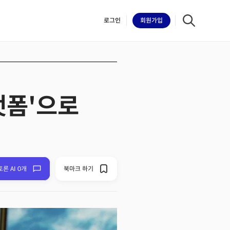
로그인
회원
가입
플랫폼'으로
iilk
토론 AI 0개
북마크 하기