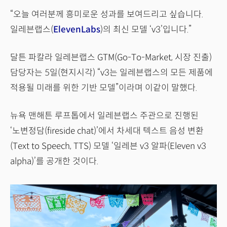
“오늘 여러분께 흥미로운 성과를 보여드리고 싶습니다.
일레븐랩스(
ElevenLabs
)의 최신 모델 ‘v3’입니다.”
달튼 파칼라 일레븐랩스 GTM(Go-To-Market, 시장 진출)
담당자는 5일(현지시각) “v3는 일레븐랩스의 모든 제품에
적용될 미래를 위한 기반 모델”이라며 이같이 말했다.
뉴욕 맨해튼 루프톱에서 일레븐랩스 주관으로 진행된
‘노변정담(fireside chat)’에서 차세대 텍스트 음성 변환
(Text to Speech, TTS) 모델 ‘일레븐 v3 알파(Eleven v3
alpha)’를 공개한 것이다.