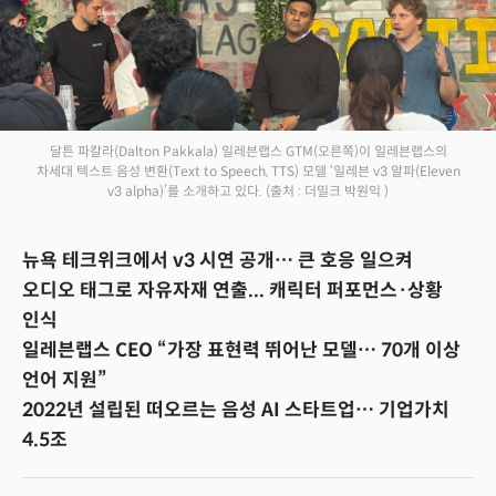
달튼 파칼라(Dalton Pakkala) 일레븐랩스 GTM(오른쪽)이 일레븐랩스의
차세대 텍스트 음성 변환(Text to Speech, TTS) 모델 ‘일레븐 v3 알파(Eleven
v3 alpha)’를 소개하고 있다.
(출처 : 더밀크 박원익 )
뉴욕 테크위크에서 v3 시연 공개… 큰 호응 일으켜
오디오 태그로 자유자재 연출... 캐릭터 퍼포먼스·상황
인식
일레븐랩스 CEO “가장 표현력 뛰어난 모델… 70개 이상
언어 지원”
2022년 설립된 떠오르는 음성 AI 스타트업… 기업가치
4.5조