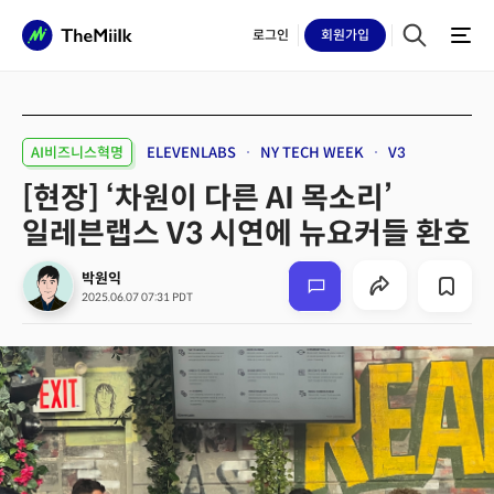
로그인
회원
가입
AI비즈니스혁명
ELEVENLABS
NY TECH WEEK
V3
[현장] ‘차원이 다른 AI 목소리’
일레븐랩스 V3 시연에 뉴요커들 환호
박원익
2025.06.07 07:31 PDT