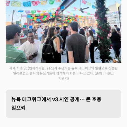
세계 최대 VC(벤처캐피털) a16z가 주관하는 뉴욕 테크위크의 일환으로 진행된
일레븐랩스 행사에 뉴요커들이 참석해 대화를 나누고 있다.
(출처 : 더밀크
박원익)
뉴욕 테크위크에서 v3 시연 공개… 큰 호응
일으켜