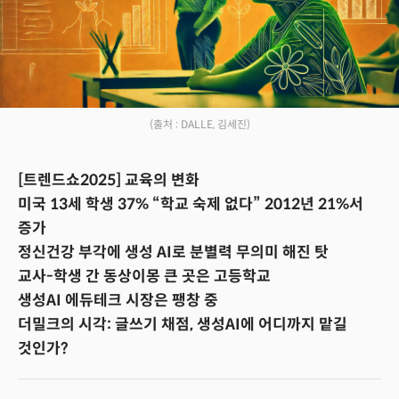
(출처 : DALLE, 김세진)
[트렌드쇼2025] 교육의 변화
미국 13세 학생 37% “학교 숙제 없다” 2012년 21%서
증가
정신건강 부각에 생성 AI로 분별력 무의미 해진 탓
교사-학생 간 동상이몽 큰 곳은 고등학교
생성AI 에듀테크 시장은 팽창 중
더밀크의 시각: 글쓰기 채점, 생성AI에 어디까지 맡길
것인가?