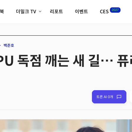
2027
이북
더밀크 TV
리포트
이벤트
CES
전체기사
K-웨이브
최신비디오
비디오
스타트업
혁신원정대
역사 및 개요
백준호
인자기(사람,돈,기술 이야기)
U 독점 깨는 새 길… 퓨
필드 가이드
크리스의 뉴욕 시그널
CES2027 with TheM
더밀크 아카데미
더웨이브/트렌드쇼
밸리토크
토론 AI 0개