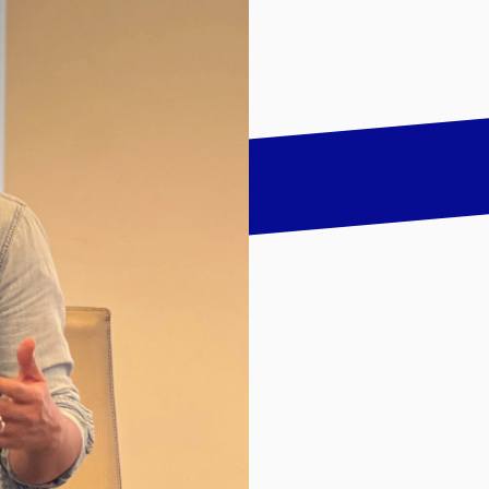
talk
LinkedIn
하기