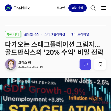
로그인
회원
가입
투자레터
골드만삭스
스태그플레이션
페어 트레이딩
다가오는 스태그플레이션 그림자...
골드만삭스의 '20% 수익' 비밀 전략
크리스 정
2025.03.13 08:13 PDT