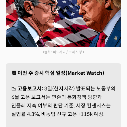
(출처 : 미드저니 / 크리스 정 )
📆 이번 주 증시 핵심 일정(Market Watch)
📉 고용보고서:
3일(현지시각) 발표되는 노동부의
6월 고용 보고서는 연준의 통화정책 방향과
인플레 지속 여부의 판단 기준. 시장 컨센서스는
실업률 4.3%, 비농업 신규 고용 +115k 예상.