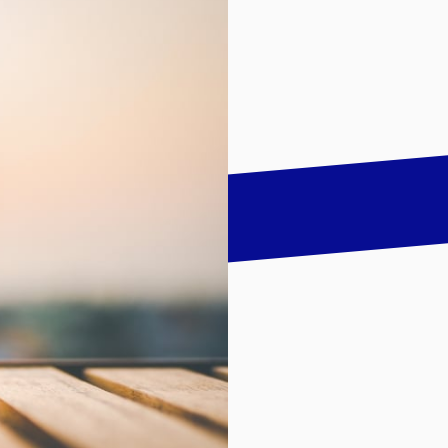
talk
LinkedIn
하기