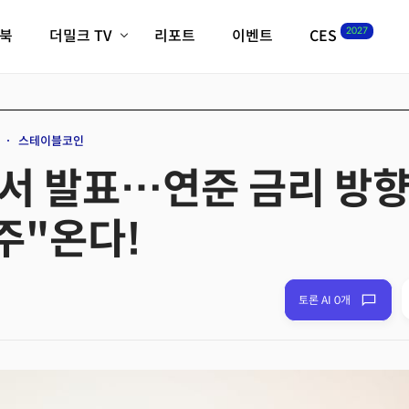
2027
이북
더밀크 TV
리포트
이벤트
CES
전체기사
K-웨이브
최신비디오
비디오
스타트업
혁신원정대
역사 및 개요
스테이블코인
인자기(사람,돈,기술 이야기)
서 발표…연준 금리 방향
필드 가이드
크리스의 뉴욕 시그널
CES2027 with TheM
주"온다!
더밀크 아카데미
더웨이브/트렌드쇼
밸리토크
토론 AI 0개