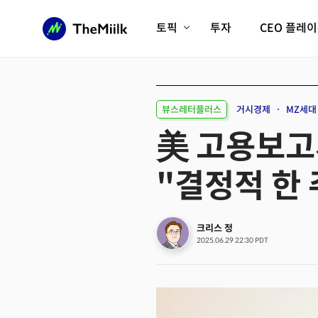
토픽
투자
CEO 플레
에이전틱AI시대
롱제비티/헬스케어
인프라/에너지
미국대전환
뷰스레터플러스
거시경제
MZ세대
피지컬AI/로봇
디지털자산
美 고용보고
AX비즈니스혁명
미래 교육/직업
"결정적 한 
전체 기사 보기
크리스 정
2025.06.29 22:30 PDT