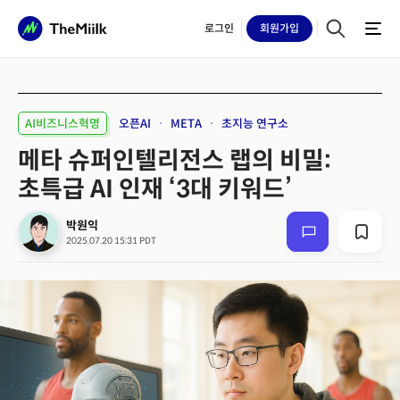
로그인
회원
가입
AI비즈니스혁명
오픈AI
META
초지능 연구소
메타 슈퍼인텔리전스 랩의 비밀:
초특급 AI 인재 ‘3대 키워드’
박원익
2025.07.20 15:31 PDT