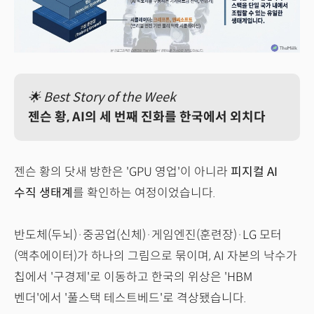
🌟 Best Story of the Week
젠슨 황, AI의 세 번째 진화를 한국에서 외치다
젠슨 황의 닷새 방한은 'GPU 영업'이 아니라
피지컬 AI
수직 생태계
를 확인하는 여정이었습니다.
반도체(두뇌)·중공업(신체)·게임엔진(훈련장)·LG 모터
(액추에이터)가 하나의 그림으로 묶이며, AI 자본의 낙수가
칩에서 '구경제'로 이동하고 한국의 위상은 'HBM
벤더'에서 '풀스택 테스트베드'로 격상됐습니다.