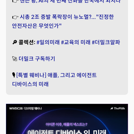
👉
젠슨 황, AI의 세 번째 진화를 한국에서 외치다
👉
시총 2조 증발 폭락장이 뉴노멀?..."진정한
안전자산은 무엇인가"
🔎 콜렉션:
#일의미래
#교육의 미래
#더밀크알파
🚀
더밀크 구독하기
🎙️
[특별 웨비나] 애플, 그리고 에이전트
디바이스의 미래