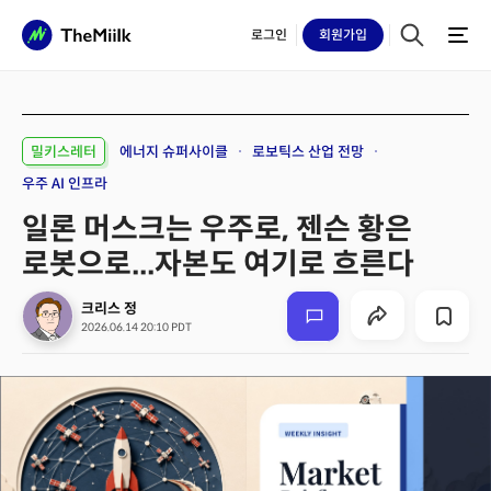
로그인
회원
가입
밀키스레터
에너지 슈퍼사이클
로보틱스 산업 전망
우주 AI 인프라
일론 머스크는 우주로, 젠슨 황은
로봇으로...자본도 여기로 흐른다
크리스 정
2026.06.14 20:10 PDT