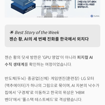
🌟 Best Story of the Week
젠슨 황, AI의 세 번째 진화를 한국에서 외치다
젠슨 황의 닷새 방한은 'GPU 영업'이 아니라
피지컬 AI
수직 생태계
를 확인하는 여정이었습니다.
반도체(두뇌)·중공업(신체)·게임엔진(훈련장)·LG 모터
(액추에이터)가 하나의 그림으로 묶이며, AI 자본의 낙수가
칩에서 '구경제'로 이동하고 한국의 위상은 'HBM
벤더'에서 '풀스택 테스트베드'로 격상됐습니다.