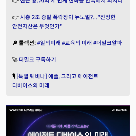
👉
젠슨 황, AI의 세 번째 진화를 한국에서 외치다
👉
시총 2조 증발 폭락장이 뉴노멀?..."진정한
안전자산은 무엇인가"
🔎 콜렉션:
#일의미래
#교육의 미래
#더밀크알파
🚀
더밀크 구독하기
🎙️
[특별 웨비나] 애플, 그리고 에이전트
디바이스의 미래