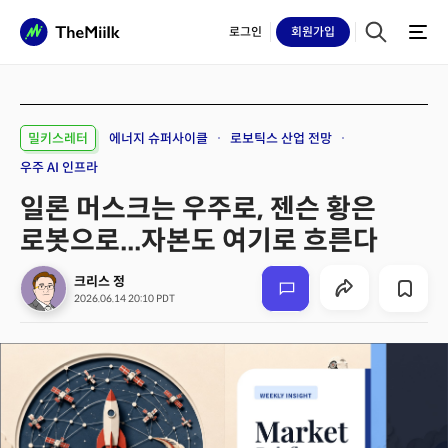
로그인
회원
가입
밀키스레터
에너지 슈퍼사이클
로보틱스 산업 전망
우주 AI 인프라
일론 머스크는 우주로, 젠슨 황은
로봇으로...자본도 여기로 흐른다
크리스 정
2026.06.14 20:10 PDT