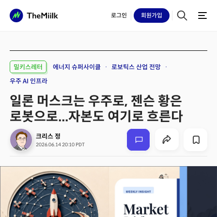
로그인
회원
가입
밀키스레터
에너지 슈퍼사이클
로보틱스 산업 전망
우주 AI 인프라
일론 머스크는 우주로, 젠슨 황은
로봇으로...자본도 여기로 흐른다
크리스 정
2026.06.14 20:10 PDT