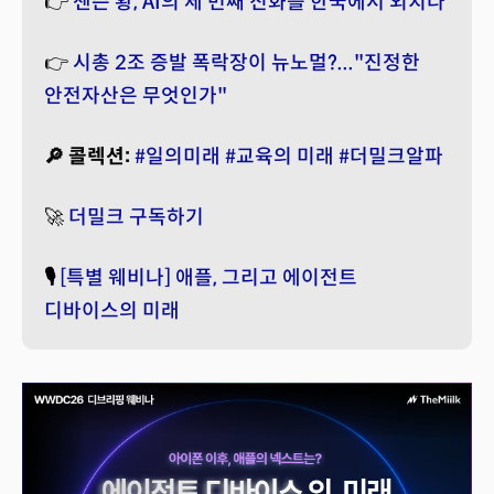
👉
젠슨 황, AI의 세 번째 진화를 한국에서 외치다
👉
시총 2조 증발 폭락장이 뉴노멀?..."진정한
안전자산은 무엇인가"
🔎 콜렉션:
#일의미래
#교육의 미래
#더밀크알파
🚀
더밀크 구독하기
🎙️
[특별 웨비나] 애플, 그리고 에이전트
디바이스의 미래