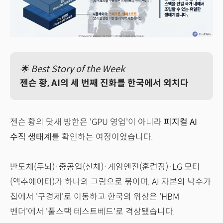
🌟 Best Story of the Week
젠슨 황, AI의 세 번째 진화를 한국에서 외치다
젠슨 황의 닷새 방한은 'GPU 영업'이 아니라
피지컬 AI
수직 생태계
를 확인하는 여정이었습니다.
반도체(두뇌)·중공업(신체)·게임엔진(훈련장)·LG 모터
(액추에이터)가 하나의 그림으로 묶이며, AI 자본의 낙수가
칩에서 '구경제'로 이동하고 한국의 위상은 'HBM
벤더'에서 '풀스택 테스트베드'로 격상됐습니다.