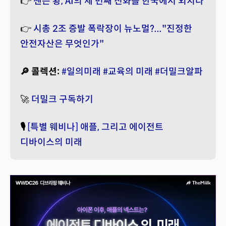
👉
젠슨 황, AI의 세 번째 진화를 한국에서 외치다
👉
시총 2조 증발 폭락장이 뉴노멀?..."진정한
안전자산은 무엇인가"
🔎 콜렉션:
#일의미래
#교육의 미래
#더밀크알파
🚀
더밀크 구독하기
🎙️
[특별 웨비나] 애플, 그리고 에이전트
디바이스의 미래