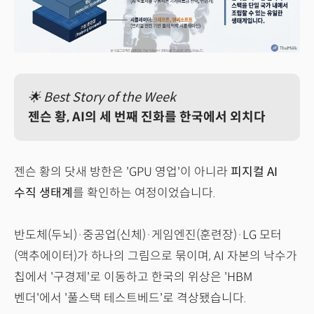
🌟 Best Story of the Week
젠슨 황, AI의 세 번째 진화를 한국에서 외치다
젠슨 황의 닷새 방한은 'GPU 영업'이 아니라
피지컬 AI
수직 생태계
를 확인하는 여정이었습니다.
반도체(두뇌)·중공업(신체)·게임엔진(훈련장)·LG 모터
(액추에이터)가 하나의 그림으로 묶이며, AI 자본의 낙수가
칩에서 '구경제'로 이동하고 한국의 위상은 'HBM
벤더'에서 '풀스택 테스트베드'로 격상됐습니다.