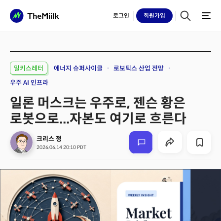
로그인
회원
가입
밀키스레터
에너지 슈퍼사이클
로보틱스 산업 전망
우주 AI 인프라
일론 머스크는 우주로, 젠슨 황은
로봇으로...자본도 여기로 흐른다
크리스 정
2026.06.14 20:10 PDT